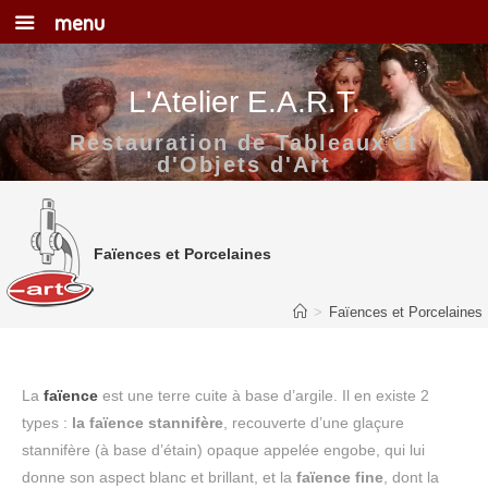
menu
Skip
to
content
L'Atelier E.A.R.T.
Restauration de Tableaux et
d'Objets d'Art
Faïences et Porcelaines
>
Faïences et Porcelaines
La
faïence
est une terre cuite à base d’argile. Il en existe 2
types :
la faïence stannifère
, recouverte d’une glaçure
stannifère (à base d’étain) opaque appelée engobe, qui lui
donne son aspect blanc et brillant, et la
faïence fine
, dont la