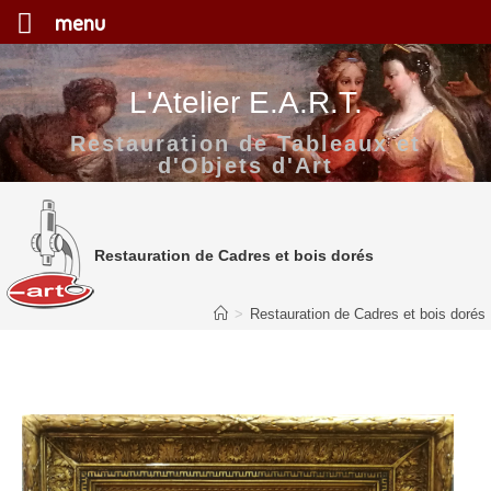
menu
Skip
to
content
L'Atelier E.A.R.T.
Restauration de Tableaux et
d'Objets d'Art
Restauration de Cadres et bois dorés
>
Restauration de Cadres et bois dorés