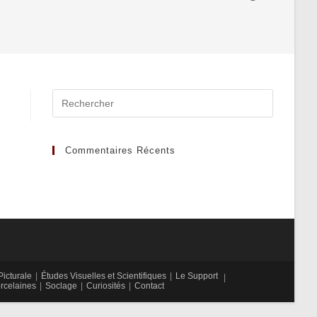
Search
for:
Commentaires Récents
icturale
Études Visuelles et Scientifiques
Le Support
rcelaines
Soclage
Curiosités
Contact