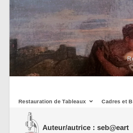
Skip
to
content
R
Restauration de Tableaux
Cadres et B
Auteur/autrice :
seb@eart