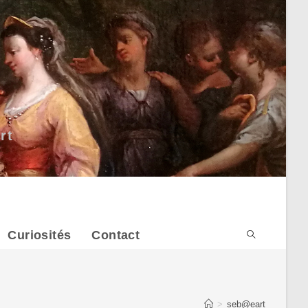
rt
Curiosités
Contact
>
seb@eart