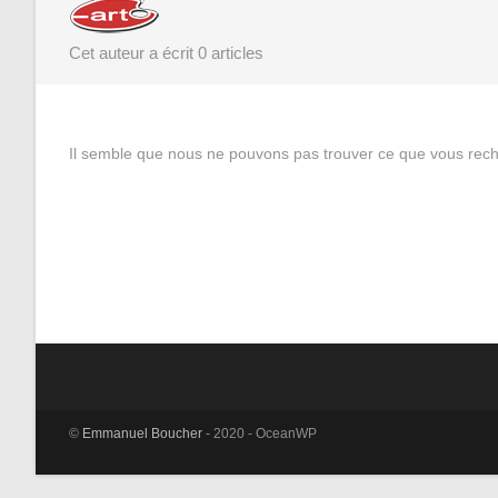
Cet auteur a écrit 0 articles
Il semble que nous ne pouvons pas trouver ce que vous rec
©
Emmanuel Boucher
- 2020 - OceanWP